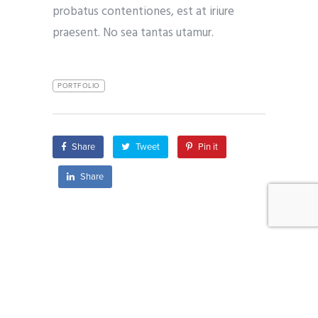
probatus contentiones, est at iriure
praesent. No sea tantas utamur.
PORTFOLIO
Share
Tweet
Pin it
Share
UNCATEGORIZED
UNC