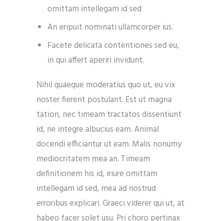
omittam intellegam id sed
An eripuit nominati ullamcorper ius.
Facete delicata contentiones sed eu,
in qui affert aperiri invidunt.
Nihil quaeque moderatius quo ut, eu vix
noster fierent postulant. Est ut magna
tation, nec timeam tractatos dissentiunt
id, ne integre albucius eam. Animal
docendi efficiantur ut eam. Malis nonumy
mediocritatem mea an. Timeam
definitionem his id, iriure omittam
intellegam id sed, mea ad nostrud
erroribus explicari. Graeci viderer qui ut, at
habeo facer solet usu. Pri choro pertinax